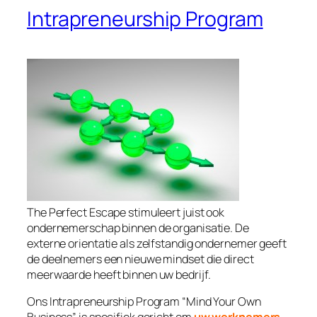
Intrapreneurship Program
The Perfect Escape stimuleert juist ook
ondernemerschap binnen de organisatie. De
externe orientatie als zelfstandig ondernemer geeft
de deelnemers een nieuwe mindset die direct
meerwaarde heeft binnen uw bedrijf.
Ons Intrapreneurship Program “Mind Your Own
Business” is specifiek gericht om
uw werknemers