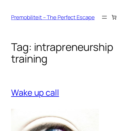
Ga
naar
Premobiliteit – The Perfect Escape
de
inhoud
Tag:
intrapreneurship
training
Wake up call