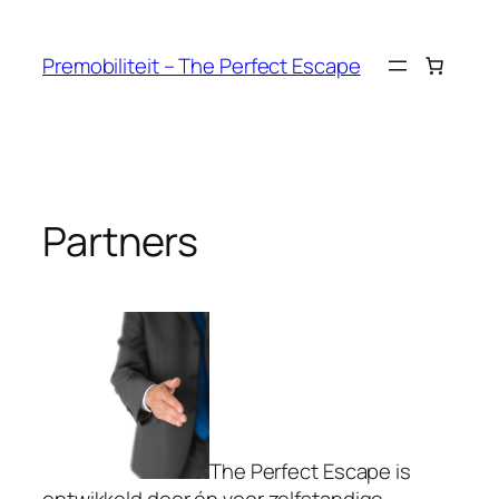
Ga
naar
Premobiliteit – The Perfect Escape
de
inhoud
Partners
The Perfect Escape is
ontwikkeld door én voor zelfstandige